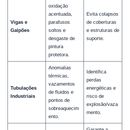
oxidação
acentuada,
Evita colapsos
Vigas e
parafusos
de coberturas
Galpões
soltos e
e estruturas de
desgaste de
suporte.
pintura
protetora.
Anomalias
Identifica
térmicas,
perdas
vazamentos
Tubulações
energéticas e
de fluidos e
Industriais
risco de
pontos de
explosão/vaza
sobreaquecim
mento.
ento.
Garante a