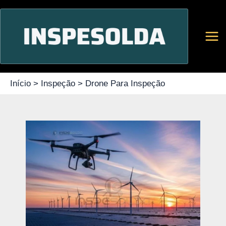
Ir
para
o
conteúdo
Início
Inspeção
Drone Para Inspeção