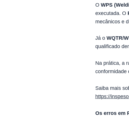
O
WPS (Weldi
executada. O
mecânicos e de
Já o
WQTR/W
qualificado de
Na prática, a 
conformidade d
Saiba mais sob
https://inspes
Os erros em 