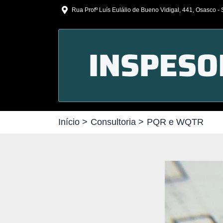
Ir
Rua Profº Luís Eulálio de Bueno Vidigal, 441, Osasco -
para
o
conteúdo
Início
Consultoria
PQR e WQTR