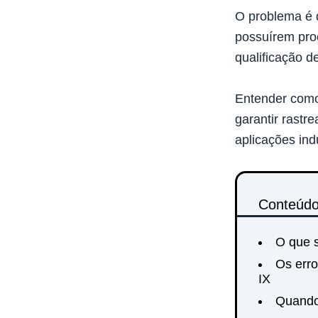
O problema é 
possuírem pro
qualificação 
Entender como
garantir rastr
aplicações indu
Conteúd
O que 
Os err
IX
Quando