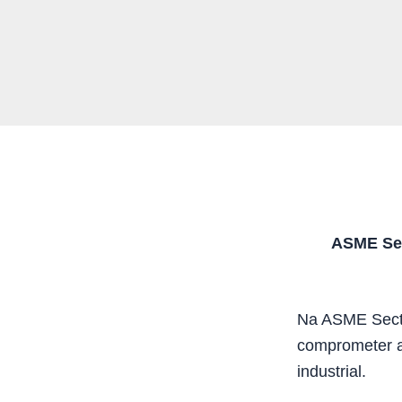
ASME Sec
Na ASME Sect
comprometer au
industrial.