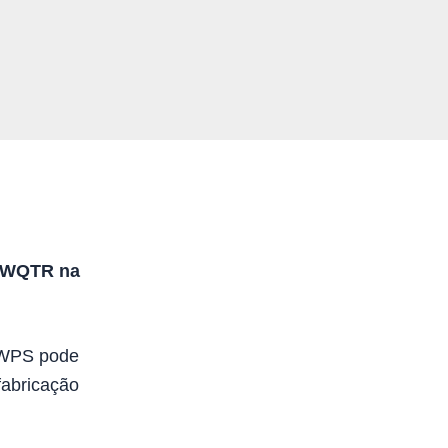
e WQTR na
 WPS pode
fabricação