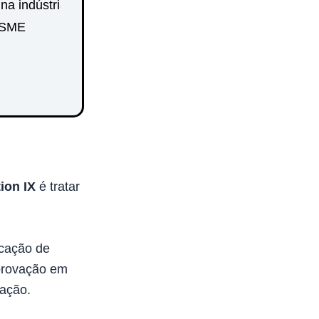
na indústria
ASME
ion IX
é tratar
icação de
eprovação em
cação.