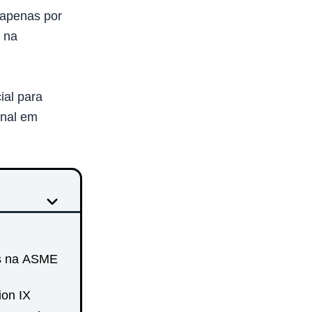
 apenas por
 na
ial para
onal em
s na ASME
on IX