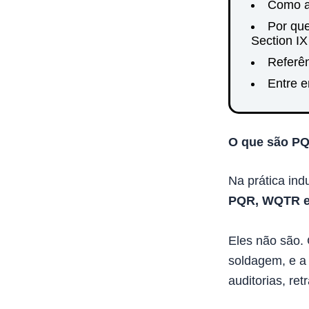
Como a 
Por qu
Section IX
Referên
Entre 
O que são P
Na prática ind
PQR, WQTR 
Eles não são. 
soldagem, e a 
auditorias, re