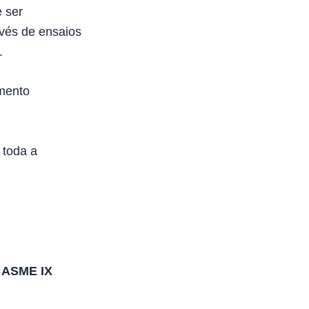
 ser
vés de ensaios
.
imento
 toda a
 ASME IX