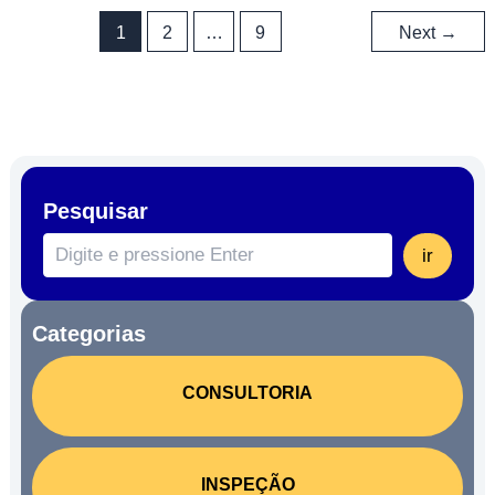
1
2
…
9
Next
→
NR‑34
Leia Mais »
Pesquisar
Pesquisar
ir
Categorias
CONSULTORIA
INSPEÇÃO