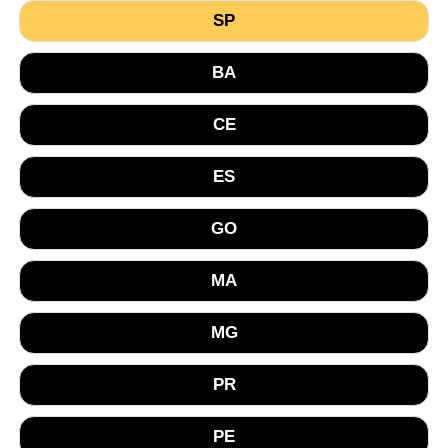
SP
BA
CE
ES
GO
MA
MG
PR
PE