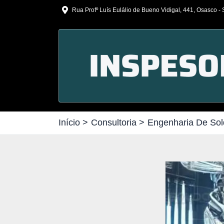
Ir
Rua Profº Luís Eulálio de Bueno Vidigal, 441, Osasco -
para
o
conteúdo
Início
Consultoria
Engenharia De Sol