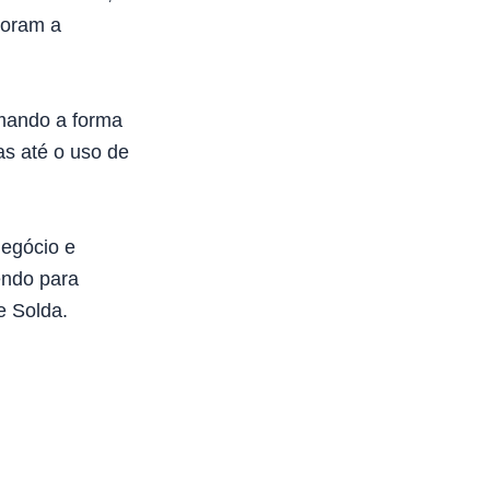
horam a
rmando a forma
as até o uso de
egócio e
endo para
e Solda.