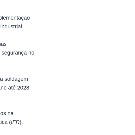
mplementação
ndustrial.
sas
e segurança no
na soldagem
ano até 2028
dos na
ica (
IFR
).